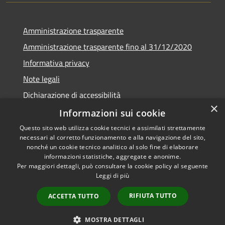
Amministrazione trasparente
Amministrazione trasparente fino al 31/12/2020
Informativa privacy
Note legali
Dichiarazione di accessibilità
×
Informazioni sui cookie
Questo sito web utilizza cookie tecnici e assimilati strettamente
necessari al corretto funzionamento e alla navigazione del sito,
RSS
Copyright © 2026 • Comune di
nonché un cookie tecnico analitico al solo fine di elaborare
Accessibilità
Teramo • Powered by
informazioni statistiche, aggregate e anonime.
Per maggiori dettagli, può consultare la cookie policy al seguente
Privacy
Municipium
Accesso
•
Leggi di più
Cookie
redazione
Mappa del sito
RIFIUTA TUTTO
ACCETTA TUTTO
Area riservata ai
dipendenti
MOSTRA DETTAGLI