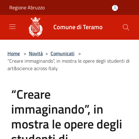
Salta al contenuto principale
Regione Abruzzo
Comune di Teramo
Home
>
Novità
>
Comunicati
>
“Creare immaginando”, in mostra le opere degli studenti di
art&science across Italy
“Creare
immaginando”, in
mostra le opere degli
studenti di