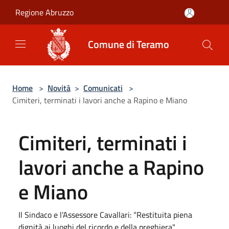
Salta al contenuto principale
Regione Abruzzo
Comune di Teramo
Home
>
Novità
>
Comunicati
>
Cimiteri, terminati i lavori anche a Rapino e Miano
Cimiteri, terminati i
lavori anche a Rapino
e Miano
Il Sindaco e l’Assessore Cavallari: “Restituita piena
dignità ai luoghi del ricordo e della preghiera"