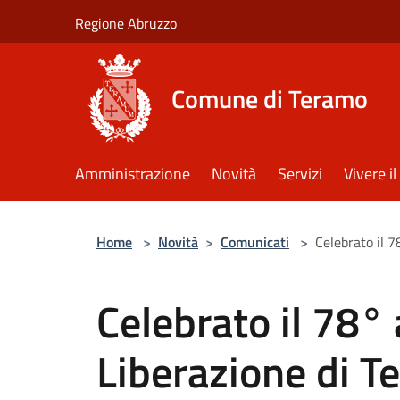
Salta al contenuto principale
Regione Abruzzo
Comune di Teramo
Amministrazione
Novità
Servizi
Vivere 
Home
>
Novità
>
Comunicati
>
Celebrato il 7
Celebrato il 78° 
Liberazione di T