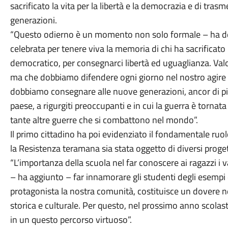
sacrificato la vita per la libertà e la democrazia e di tra
generazioni.
“Questo odierno è un momento non solo formale – ha de
celebrata per tenere viva la memoria di chi ha sacrificato
democratico, per consegnarci libertà ed uguaglianza. Va
ma che dobbiamo difendere ogni giorno nel nostro agire 
dobbiamo consegnare alle nuove generazioni, ancor di più
paese, a rigurgiti preoccupanti e in cui la guerra è torna
tante altre guerre che si combattono nel mondo”.
Il primo cittadino ha poi evidenziato il fondamentale ru
la Resistenza teramana sia stata oggetto di diversi progetti 
“L’importanza della scuola nel far conoscere ai ragazzi i
– ha aggiunto – far innamorare gli studenti degli esempi
protagonista la nostra comunità, costituisce un dovere ne
storica e culturale. Per questo, nel prossimo anno scolas
in un questo percorso virtuoso”.