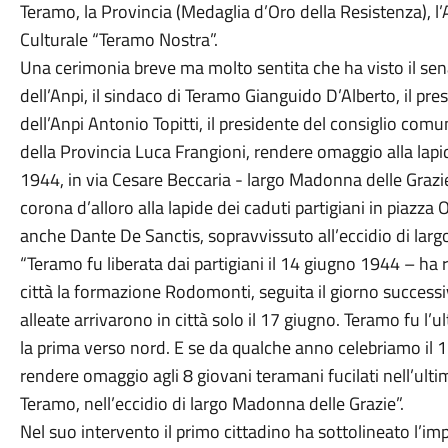
Teramo, la Provincia (Medaglia d’Oro della Resistenza), l’
Culturale “Teramo Nostra”.
Una cerimonia breve ma molto sentita che ha visto il sen
dell’Anpi, il sindaco di Teramo Gianguido D’Alberto, il pr
dell’Anpi Antonio Topitti, il presidente del consiglio com
della Provincia Luca Frangioni, rendere omaggio alla lapide
1944, in via Cesare Beccaria - largo Madonna delle Graz
corona d’alloro alla lapide dei caduti partigiani in piazz
anche Dante De Sanctis, sopravvissuto all’eccidio di lar
“Teramo fu liberata dai partigiani il 14 giugno 1944 – ha
città la formazione Rodomonti, seguita il giorno succes
alleate arrivarono in città solo il 17 giugno. Teramo fu l’ul
la prima verso nord. E se da qualche anno celebriamo il 13
rendere omaggio agli 8 giovani teramani fucilati nell’ulti
Teramo, nell’eccidio di largo Madonna delle Grazie”.
Nel suo intervento il primo cittadino ha sottolineato l’im