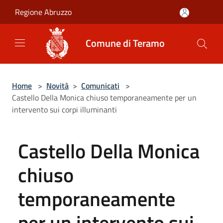
Salta al contenuto principale
Regione Abruzzo
Comune di Teramo
Home
>
Novità
>
Comunicati
>
Castello Della Monica chiuso temporaneamente per un
intervento sui corpi illuminanti
Castello Della Monica
chiuso
temporaneamente
per un intervento sui