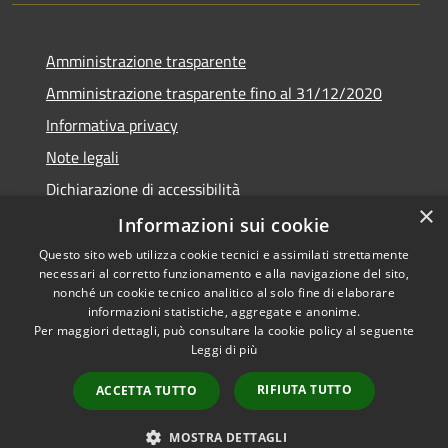
Amministrazione trasparente
Amministrazione trasparente fino al 31/12/2020
Informativa privacy
Note legali
Dichiarazione di accessibilità
×
Informazioni sui cookie
Questo sito web utilizza cookie tecnici e assimilati strettamente
necessari al corretto funzionamento e alla navigazione del sito,
RSS
Copyright © 2026 • Comune di
nonché un cookie tecnico analitico al solo fine di elaborare
Accessibilità
Teramo • Powered by
informazioni statistiche, aggregate e anonime.
Per maggiori dettagli, può consultare la cookie policy al seguente
Privacy
Municipium
Accesso
•
Leggi di più
Cookie
redazione
Mappa del sito
RIFIUTA TUTTO
ACCETTA TUTTO
Area riservata ai
dipendenti
MOSTRA DETTAGLI