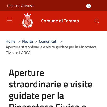
Salta al contenuto principale
Regione Abruzzo
Comune di Teramo
Home
>
Novità
>
Comunicati
>
Aperture straordinarie e visite guidate per la Pinacoteca
Civica e L’ARCA
Aperture
straordinarie e visite
guidate per la
Pinacoteca Civica e