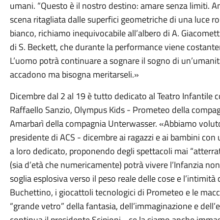
umani. “Questo è il nostro destino: amare senza limiti. A
scena ritagliata dalle superfici geometriche di una luce r
bianco, richiamo inequivocabile all’albero di A. Giacome
di S. Beckett, che durante la performance viene costanteme
L’uomo potrà continuare a sognare il sogno di un’umanità 
accadono ma bisogna meritarseli.»
Dicembre dal 2 al 19 è tutto dedicato al Teatro Infantile 
Raffaello Sanzio, Olympus Kids - Prometeo della compa
Amarbarì della compagnia Unterwasser. «Abbiamo voluto 
presidente di ACS - dicembre ai ragazzi e ai bambini con
a loro dedicato, proponendo degli spettacoli mai “atterrat
(sia d’età che numericamente) potrà vivere l’Infanzia no
soglia esplosiva verso il peso reale delle cose e l’intimità co
Buchettino, i giocattoli tecnologici di Prometeo e le mac
“grande vetro” della fantasia, dell’immaginazione e dell
continua il presidente Scipioni - ce la siamo anche imma