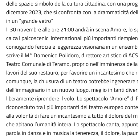
dello spazio simbolo della cultura cittadina, con una p
dicembre 2023, che si confronta con la drammaticità della
in un “grande vetro”.
Il 30 novembre alle ore 21:00 andrà in scena Amore, lo 
calca i palcoscenici internazionali più importanti riempi
coniugando ferocia e leggerezza visionaria in un ensembl
scrive il M° Domenico Polidoro, direttore artistico di AC
Teatro Comunale di Teramo, proprio nell’imminenza della
lavori del suo restauro, per favorire un incantesimo ch
comunque, la chiusura di un teatro potrebbe ingenerare e 
dell’immaginario in un nuovo luogo, meglio in tanti divers
liberamente riprendere il volo. Lo spettacolo “Amore” d
riconosciuto tra i più importanti del teatro europeo con
alla volontà di fare un incantesimo a tutto il dolore del
che abitano l’umanità intera. Lo spettacolo canta, appunt
parola in danza e in musica la tenerezza, il dolore, la pau