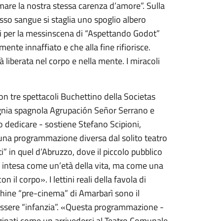
mare la nostra stessa carenza d’amore”. Sulla
osso sangue si staglia uno spoglio albero
tti per la messinscena di “Aspettando Godot”
nte innaffiato e che alla fine rifiorisce.
liberata nel corpo e nella mente. I miracoli
con tre spettacoli Buchettino della Societas
gnia spagnola Agrupación Señor Serrano e
dedicare - sostiene Stefano Scipioni,
 una programmazione diversa dal solito teatro
i” in quel d’Abruzzo, dove il piccolo pubblico
n intesa come un’età della vita, ma come una
n il corpo». I lettini reali della favola di
chine “pre-cinema” di Amarbarì sono il
’essere “infanzia”. «Questa programmazione -
ginati come un arrivederci al Teatro Comunale