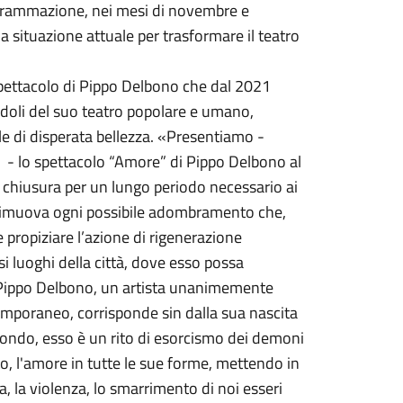
rogrammazione, nei mesi di novembre e
 situazione attuale per trasformare il teatro
spettacolo di Pippo Delbono che dal 2021
endoli del suo teatro popolare e umano,
e di disperata bellezza. «Presentiamo -
S - lo spettacolo “Amore” di Pippo Delbono al
 chiusura per un lungo periodo necessario ai
e rimuova ogni possibile adombramento che,
propiziare l’azione di rigenerazione
i luoghi della città, dove esso possa
i Pippo Delbono, un artista unanimemente
temporaneo, corrisponde sin dalla sua nascita
 mondo, esso è un rito di esorcismo dei demoni
o, l'amore in tutte le sue forme, mettendo in
ra, la violenza, lo smarrimento di noi esseri