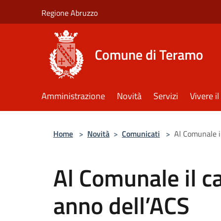
Salta al contenuto principale
Regione Abruzzo
Comune di Teramo
Amministrazione
Novità
Servizi
Vivere 
Home
>
Novità
>
Comunicati
>
Al Comunale il
Al Comunale il ca
anno dell’ACS