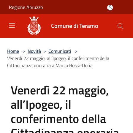
Salta al contenuto principale
Regione Abruzzo
Comune di Teramo
Home
>
Novità
>
Comunicati
>
Venerdì 22 maggio, all’Ipogeo, il conferimento della
Cittadinanza onoraria a Marco Rossi-Doria
Venerdì 22 maggio,
all’Ipogeo, il
conferimento della
Cittadinanza onoraria