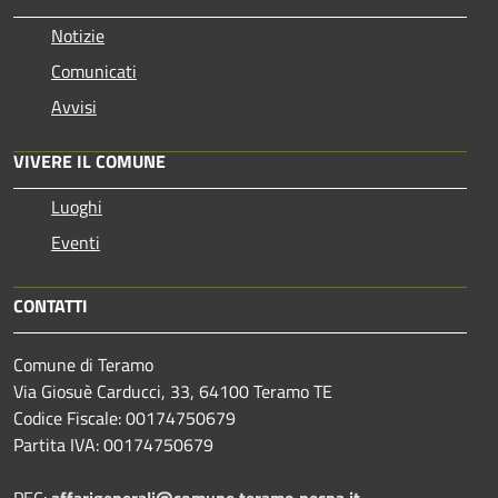
Notizie
Comunicati
Avvisi
VIVERE IL COMUNE
Luoghi
Eventi
CONTATTI
Comune di Teramo
Via Giosuè Carducci, 33, 64100 Teramo TE
Codice Fiscale: 00174750679
Partita IVA: 00174750679
PEC:
affarigenerali@comune.teramo.pecpa.it