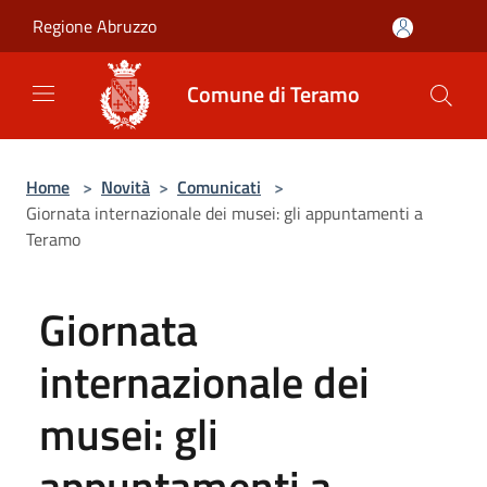
Salta al contenuto principale
Regione Abruzzo
Comune di Teramo
Home
>
Novità
>
Comunicati
>
Giornata internazionale dei musei: gli appuntamenti a
Teramo
Giornata
internazionale dei
musei: gli
appuntamenti a