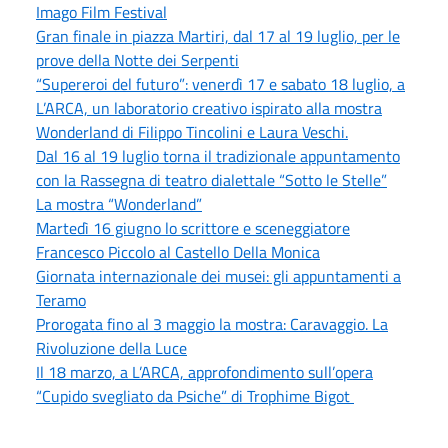
Imago Film Festival
Gran finale in piazza Martiri, dal 17 al 19 luglio, per le
prove della Notte dei Serpenti
“Supereroi del futuro”: venerdì 17 e sabato 18 luglio, a
L’ARCA, un laboratorio creativo ispirato alla mostra
Wonderland di Filippo Tincolini e Laura Veschi.
Dal 16 al 19 luglio torna il tradizionale appuntamento
con la Rassegna di teatro dialettale “Sotto le Stelle”
La mostra “Wonderland”
Martedì 16 giugno lo scrittore e sceneggiatore
Francesco Piccolo al Castello Della Monica
Giornata internazionale dei musei: gli appuntamenti a
Teramo
Prorogata fino al 3 maggio la mostra: Caravaggio. La
Rivoluzione della Luce
Il 18 marzo, a L’ARCA, approfondimento sull’opera
“Cupido svegliato da Psiche” di Trophime Bigot