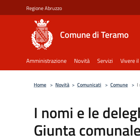
Salta al contenuto principale
Regione Abruzzo
Comune di Teramo
Amministrazione
Novità
Servizi
Vivere 
Home
>
Novità
>
Comunicati
>
Comune
>
I
I nomi e le dele
Giunta comunal