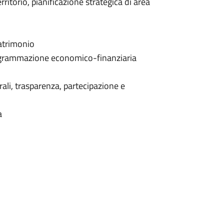
itorio, pianificazione strategica di area
atrimonio
programmazione economico-finanziaria
rali, trasparenza, partecipazione e
a